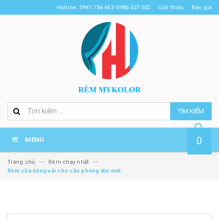
Hotline: 0941 736 463 -0986 527 502
Giới thiệu
Báo giá
TÌM KIẾM
0
MENU
Trang chủ
Rèm chạy nhất
Rèm cửa bằng vải cho căn phòng dịu mát