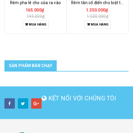
Rèm pha lê cho cửa ra vào
Rèm tân cổ điển cho biệt thự
165.000₫
1.350.000₫
195.000₫
1.530.000₫
MUA HÀNG
MUA HÀNG
SẢN PHẨM BÁN CHẠY
KẾT NỐI VỚI CHÚNG TÔI