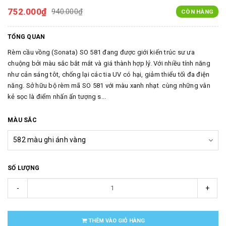
752.000₫
940.000₫
CÒN HÀNG
TỔNG QUAN
Rèm cầu vồng (Sonata) SO 581 đang được giới kiến trúc sư ưa
chuộng bởi màu sắc bắt mắt và giá thành hợp lý. Với nhiều tính năng
như cản sáng tôt, chống lại các tia UV có hại, giảm thiểu tối đa điện
năng. Sở hữu bộ rèm mã SO 581 với màu xanh nhạt cùng những vân
kẻ sọc là điểm nhấn ấn tượng s...
MÀU SẮC
SỐ LƯỢNG
-
+
THÊM VÀO GIỎ HÀNG