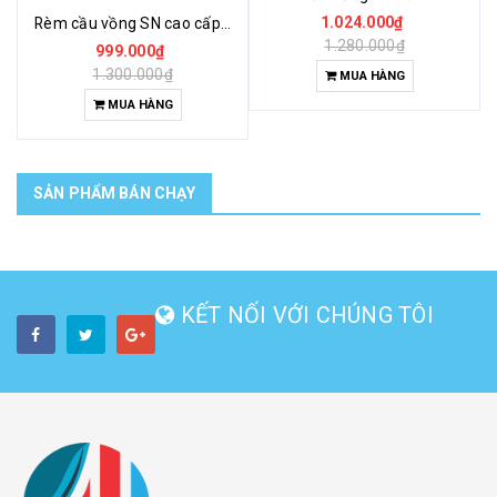
1.024.000₫
Rèm cầu vồng SN cao cấp- Modero
1.280.000₫
999.000₫
1.300.000₫
MUA HÀNG
MUA HÀNG
SẢN PHẨM BÁN CHẠY
KẾT NỐI VỚI CHÚNG TÔI