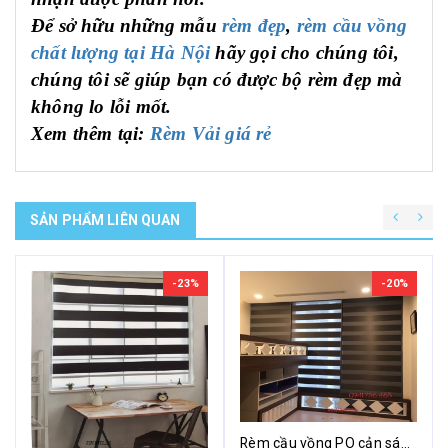
Để sở hữu những mẫu
rèm đẹp
,
rèm cầu vồng
chất lượng tại Hà Nội
hãy gọi cho chúng tôi,
chúng tôi sẽ giúp bạn có được bộ rèm đẹp mà
không lo lỗi mốt.
Xem thêm tại:
Rèm Vải giá rẻ
SẢN PHẨM LIÊN QUAN
-23%
-20%
Rèm cầu vồng PO cản sáng - Modero