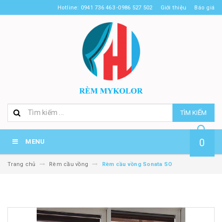
Hotline: 0941 736 463 -0986 527 502
Giới thiệu
Báo giá
TÌM KIẾM
0
MENU
Trang chủ
Rèm cầu vồng
Rèm cầu vồng Sonata SO