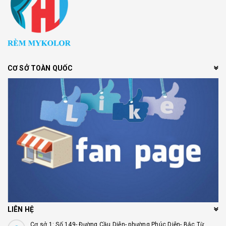
CƠ SỞ TOÀN QUỐC
LIÊN HỆ
Cơ sở 1: Số 149- Đường Cầu Diễn- phường Phúc Diễn- Bắc Từ