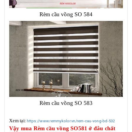
Rèm cầu vồng SO 584
Rèm cầu vồng SO 583
Xem tại:
https://www.remmykolor.vn/rem-cau-vong-bd-532
Vậy mua Rèm cầu vồng SO581 ở đâu chất