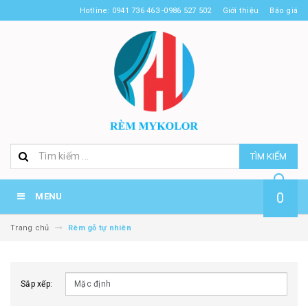
Hotline: 0941 736 463 -0986 527 502
Giới thiệu
Báo giá
TÌM KIẾM
0
MENU
Trang chủ
Rèm gỗ tự nhiên
Sắp xếp: