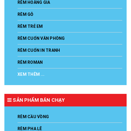
RÈM HOÀNG GIA
RÈM GỖ
RÈM TRẺ EM
RÈM CUỐN VĂN PHÒNG
RÈM CUỐN IN TRANH
RÈM ROMAN
XEM THÊM ...
SẢN PHẨM BÁN CHẠY
RÈM CẦU VỒNG
RÈM PHA LÊ