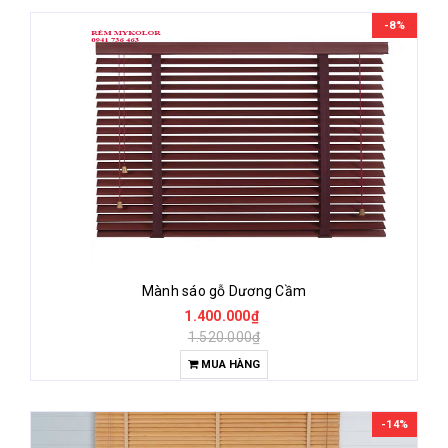
-8%
Mành sáo gỗ Dương Cầm
1.400.000₫
1.520.000₫
MUA HÀNG
-14%