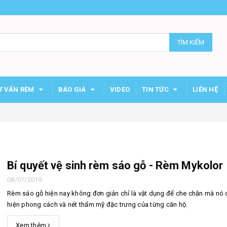
TÌM KIẾM
Ư VẤN RÈM
BÁO GIÁ
VIDEO
TIN TỨC
LIÊN HỆ
Bí quyết vệ sinh rèm sáo gỗ - Rèm Mykolor
08/07/2019
Rèm sáo gỗ hiện nay không đơn giản chỉ là vật dụng để che chắn mà nó 
hiện phong cách và nét thẩm mỹ đặc trưng của từng căn hộ.
Xem thêm