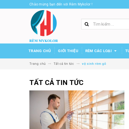
Chào mừng bạn đến với Rèm Mykolor !
TRANG CHỦ
GIỚI THIỆU
RÈM CÁC LOẠI
T
Trang chủ
Tất cả tin tức
vệ sinh rèm gỗ
TẤT CẢ TIN TỨC