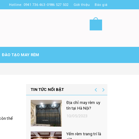
Hotline: 0941 736 463 -0986 527 502
Giới thiệu
Báo giá
ĐÀO TẠO MAY RÈM
TIN TỨC NỔI BẬT
Địa chỉ may rèm uy
tín tại Hà Nội?
10/05/2023
còn thể
Yếm rèm trang trí là