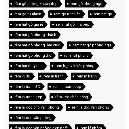
rèm gỗ phòng khách đẹp
rèm gỗ phòng ngủ
rem go tu nhien
rèm gỗ tự nhiên
rèm hạt gỗ
rèm hạt gỗ giá rẻ
rèm hạt gỗ nhà bếp
rèm hạt gỗ phòng khách
rèm hạt gỗ phòng làm việc
rèm hạt gỗ phòng ngủ
rèm hạt gỗ phòng thờ
rèm hạt pha lê
rèm hạt thuỷ tinh
rèm hợp với văn phòng
rèm in 3D
rem in tranh
rèm in tranh
rèm in tranh 3D
rem in tranh dep
rèm in tranh đẹp
rèm kéo chắn nắng
rèm lá dọc cho văn phòng
rem la dọc van phong
rèm lá dọc văn phòng
rèm lá dọc văn phòng đẹp nhất
rèm lá nhôm