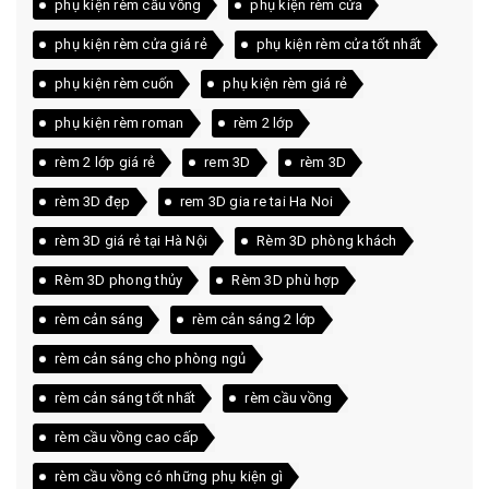
phụ kiện rèm cầu vồng
phụ kiện rèm cửa
phụ kiện rèm cửa giá rẻ
phụ kiện rèm cửa tốt nhất
phụ kiện rèm cuốn
phụ kiện rèm giá rẻ
phụ kiện rèm roman
rèm 2 lớp
rèm 2 lớp giá rẻ
rem 3D
rèm 3D
rèm 3D đẹp
rem 3D gia re tai Ha Noi
rèm 3D giá rẻ tại Hà Nội
Rèm 3D phòng khách
Rèm 3D phong thủy
Rèm 3D phù hợp
rèm cản sáng
rèm cản sáng 2 lớp
rèm cản sáng cho phòng ngủ
rèm cản sáng tốt nhất
rèm cầu vồng
rèm cầu vồng cao cấp
rèm cầu vồng có những phụ kiện gì