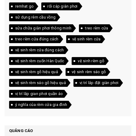
remhat go
rối cáp giàn phơi
sử dụng rèm cầu vồng
sửa chữa giàn phơi thông minh
treo rèm cửa
treo rèm cửa đúng cách
vệ sinh rèm cửa
vệ sinh rèm cửa đúng cách
vệ sinh rèm cuốn Hàn Quốc
vệ sinh rèm gỗ
vệ sinh rèm gỗ hiệu quả
vệ sinh rèm sáo gỗ
vệ sinh rèm sáo gỗ hiệu quả
vị trí lắp đặt giàn phơi
vị trí lắp gian phơi quần áo
ý nghĩa của rèm cửa gia đình
QUẢNG CÁO