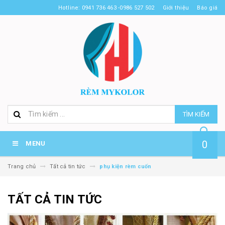
Hotline: 0941 736 463 -0986 527 502
Giới thiệu
Báo giá
TÌM KIẾM
0
MENU
Trang chủ
Tất cả tin tức
phụ kiện rèm cuốn
TẤT CẢ TIN TỨC