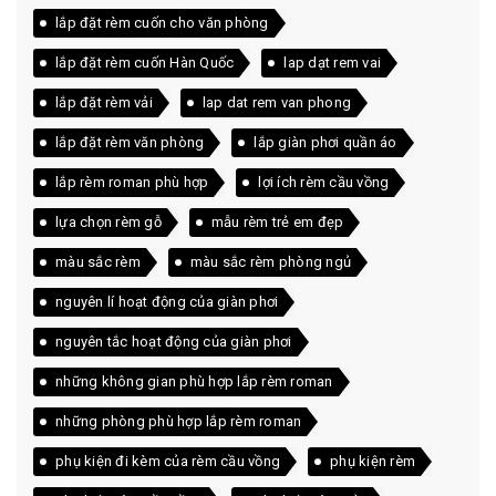
lắp đặt rèm cuốn cho văn phòng
lắp đặt rèm cuốn Hàn Quốc
lap dạt rem vai
lắp đặt rèm vải
lap dat rem van phong
lắp đặt rèm văn phòng
lắp giàn phơi quần áo
lắp rèm roman phù hợp
lợi ích rèm cầu vồng
lựa chọn rèm gỗ
mẫu rèm trẻ em đẹp
màu sắc rèm
màu sắc rèm phòng ngủ
nguyên lí hoạt động của giàn phơi
nguyên tắc hoạt động của giàn phơi
những không gian phù hợp lắp rèm roman
những phòng phù hợp lắp rèm roman
phụ kiện đi kèm của rèm cầu vồng
phụ kiện rèm