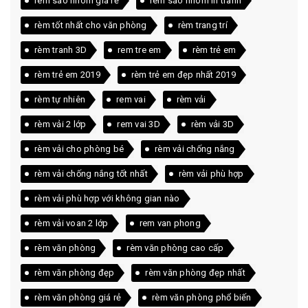
rèm sáo nhôm giá rẻ
rèm sáo nhôm in tranh
rèm tốt nhất cho văn phòng
rèm trang trí
rèm tranh 3D
rem tre em
rèm trẻ em
rèm trẻ em 2019
rèm trẻ em đẹp nhất 2019
rèm tự nhiên
rem vai
rèm vải
rèm vải 2 lớp
rem vai 3D
rèm vải 3D
rèm vải cho phòng bé
rèm vải chống nắng
rèm vải chống nắng tốt nhất
rèm vải phù hợp
rèm vải phù hợp với không gian nào
rèm vải voan 2 lớp
rem van phong
rèm văn phòng
rèm văn phòng cao cấp
rèm văn phòng đẹp
rèm văn phòng đẹp nhất
rèm văn phòng giá rẻ
rèm văn phòng phổ biến