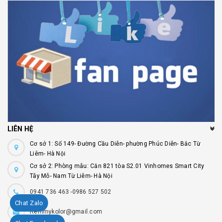
LIÊN HỆ
Cơ sở 1: Số 149- Đường Cầu Diễn- phường Phúc Diễn- Bắc Từ
Liêm- Hà Nội
Cơ sở 2: Phòng mẫu: Căn 821 tòa S2.01 Vinhomes Smart City
Tây Mỗ- Nam Từ Liêm- Hà Nội
0941 736 463 -0986 527 502
Chat Zalo
Remmykolor@gmail.com