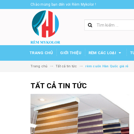
Chào mừng bạn đến với Rèm Mykolor !
TRANG CHỦ
GIỚI THIỆU
RÈM CÁC LOẠI
T
Trang chủ
Tất cả tin tức
rèm cuốn Hàn Quốc giá rẻ
TẤT CẢ TIN TỨC