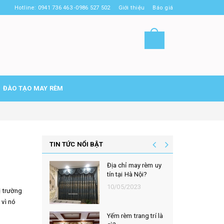
Hotline: 0941 736 463 -0986 527 502
Giới thiệu
Báo giá
ĐÀO TẠO MAY RÈM
TIN TỨC NỔI BẬT
Địa chỉ may rèm uy
tín tại Hà Nội?
10/05/2023
 trường
 vì nó
Yếm rèm trang trí là