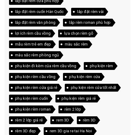
lắp đặt rèm cửa phù hợp
lắp đặt rèm cuốn Hàn Quốc
lắp đặt rèm vải
lắp đặt rèm văn phòng
lắp rèm roman phù hợp
lợi ích rèm cầu vồng
lựa chọn rèm gỗ
mẫu rèm trẻ em đẹp
màu sắc rèm
màu sắc rèm phòng ngủ
phụ kiện đi kèm của rèm cầu vồng
phụ kiện rèm
phụ kiện rèm cầu vồng
phụ kiện rèm cửa
phụ kiện rèm cửa giá rẻ
phụ kiện rèm cửa tốt nhất
phụ kiện rèm cuốn
phụ kiện rèm giá rẻ
phụ kiện rèm roman
rèm 2 lớp
rèm 2 lớp giá rẻ
rem 3D
rèm 3D
rèm 3D đẹp
rem 3D gia re tai Ha Noi