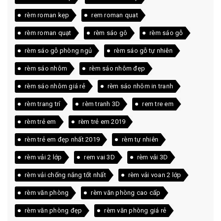
rèm roman kẹp
rem roman quat
rèm roman quạt
rèm sáo gô
rèm sáo gỗ
rèm sáo gỗ phòng ngủ
rèm sáo gỗ tự nhiên
rèm sáo nhôm
rèm sáo nhôm đẹp
rèm sáo nhôm giá rẻ
rèm sáo nhôm in tranh
rèm trang trí
rèm tranh 3D
rem tre em
rèm trẻ em
rèm trẻ em 2019
rèm trẻ em đẹp nhất 2019
rèm tự nhiên
rèm vải 2 lớp
rem vai 3D
rèm vải 3D
rèm vải chống nắng tốt nhất
rèm vải voan 2 lớp
rèm văn phòng
rèm văn phòng cao cấp
rèm văn phòng đẹp
rèm văn phòng giá rẻ