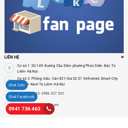
LIÊN HỆ
Cơ sở 1: Số 149- Đường Cầu Diễn- phường Phúc Diễn- Bắc Từ
Liêm- Hà Nội
Cơ sở 2: Phòng mẫu: Căn 821 tòa S2.01 Vinhomes Smart City
Tây Mỗ- Nam Từ Liêm- Hà Nội
Chat Zalo
0941 736 463 -0986 527 502
Chat Facebook
Remmykolor@gmail.com
0941 736 463
Cung cấp bởi
Sapo