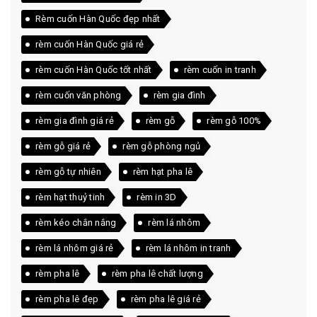
Rèm cuốn Hàn Quốc đẹp nhất
rèm cuốn Hàn Quốc giá rẻ
rèm cuốn Hàn Quốc tốt nhất
rèm cuốn in tranh
rèm cuốn văn phòng
rèm gia đình
rèm gia đình giá rẻ
rèm gỗ
rèm gỗ 100%
rèm gỗ giá rẻ
rèm gỗ phòng ngủ
rèm gỗ tự nhiên
rèm hạt pha lê
rèm hạt thuỷ tinh
rèm in 3D
rèm kéo chắn nắng
rèm lá nhôm
rèm lá nhôm giá rẻ
rèm lá nhôm in tranh
rèm pha lê
rèm pha lê chất lượng
rèm pha lê đẹp
rèm pha lê giá rẻ