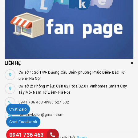
LIÊN HỆ
Cơ sở 1: Số 149- Đường Cầu Diễn- phường Phúc Diễn- Bắc Từ
Liêm- Hà Nội
Cơ sở 2: Phòng mẫu: Căn 821 tòa S2.01 Vinhomes Smart City
Tây Mỗ- Nam Từ Liêm- Hà Nội
0941 736 463 -0986 527 502
Chat Zalo
Remmykolor@gmail.com
Chat Facebook
0941 736 463
Cung cấp bởi
Sapo