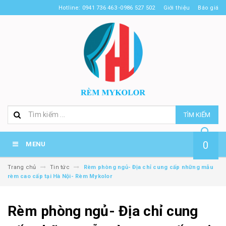
Hotline: 0941 736 463 -0986 527 502
Giới thiệu
Báo giá
TÌM KIẾM
0
MENU
Trang chủ
Tin tức
Rèm phòng ngủ- Địa chỉ cung cấp những mẫu
rèm cao cấp tại Hà Nội- Rèm Mykolor
Rèm phòng ngủ- Địa chỉ cung