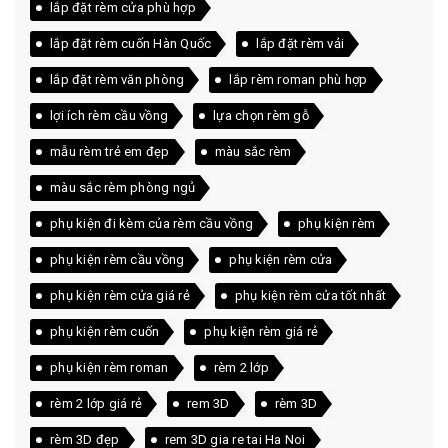
lắp đặt rèm cửa phù hợp
lắp đặt rèm cuốn Hàn Quốc
lắp đặt rèm vải
lắp đặt rèm văn phòng
lắp rèm roman phù hợp
lợi ích rèm cầu vồng
lựa chọn rèm gỗ
mẫu rèm trẻ em đẹp
màu sắc rèm
màu sắc rèm phòng ngủ
phụ kiện đi kèm của rèm cầu vồng
phụ kiện rèm
phụ kiện rèm cầu vồng
phụ kiện rèm cửa
phụ kiện rèm cửa giá rẻ
phụ kiện rèm cửa tốt nhất
phụ kiện rèm cuốn
phụ kiện rèm giá rẻ
phụ kiện rèm roman
rèm 2 lớp
rèm 2 lớp giá rẻ
rem 3D
rèm 3D
rèm 3D đẹp
rem 3D gia re tai Ha Noi