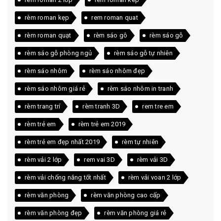
rèm roman kẹp
rem roman quat
rèm roman quạt
rèm sáo gô
rèm sáo gỗ
rèm sáo gỗ phòng ngủ
rèm sáo gỗ tự nhiên
rèm sáo nhôm
rèm sáo nhôm đẹp
rèm sáo nhôm giá rẻ
rèm sáo nhôm in tranh
rèm trang trí
rèm tranh 3D
rem tre em
rèm trẻ em
rèm trẻ em 2019
rèm trẻ em đẹp nhất 2019
rèm tự nhiên
rèm vải 2 lớp
rem vai 3D
rèm vải 3D
rèm vải chống nắng tốt nhất
rèm vải voan 2 lớp
rèm văn phòng
rèm văn phòng cao cấp
rèm văn phòng đẹp
rèm văn phòng giá rẻ