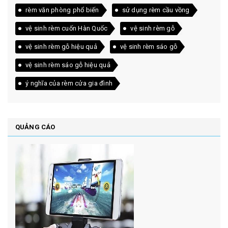
rèm văn phòng phổ biến
sử dụng rèm cầu vồng
vệ sinh rèm cuốn Hàn Quốc
vệ sinh rèm gỗ
vệ sinh rèm gỗ hiệu quả
vệ sinh rèm sáo gỗ
vệ sinh rèm sáo gỗ hiệu quả
ý nghĩa của rèm cửa gia đình
QUẢNG CÁO