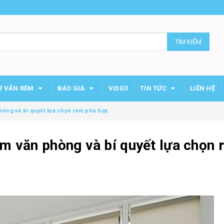
TÌM KIẾM
Ư VẤN RÈM
BÁO GIÁ
VIDEO
TIN TỨC
LIÊN HỆ
hòng và bí quyết lựa chọn rèm phù hợp
èm văn phòng và bí quyết lựa chọn