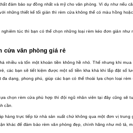
ội thất đảm bảo sự đồng nhất và mỹ cho văn phòng. Ví dụ như nếu c
ới những thiết kế tối giản thì rèm cửa không thể có màu hồng hoặc 
g nghiêm túc thì bạn có thể chọn những loại rèm kéo đơn giản như 
m cửa văn phòng giá rẻ
khá nhiều và tốn một khoản tiền không hề nhỏ. Thế nhưng khi mua 
, các bạn sẽ tiết kiệm được một số tiền kha khá khi lắp đặt số lư
t đa dạng, phong phú, giúp các bạn có thể thoải lựa chọn loại rèm
lựa chọn rèm cửa phù hợp thì đội ngũ nhân viên tại đây cũng sẽ tư
nh cần.
ập hàng trực tiếp từ nhà sản xuất chứ không qua một đơn vị trung 
ận khác để đảm bảo rèm văn phòng đẹp, chính hãng như mô tả, 