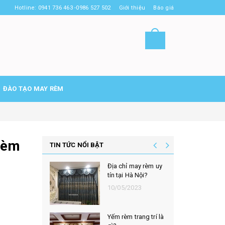
Hotline: 0941 736 463 -0986 527 502
Giới thiệu
Báo giá
ĐÀO TẠO MAY RÈM
 rèm
TIN TỨC NỔI BẬT
Địa chỉ may rèm uy
tín tại Hà Nội?
10/05/2023
Yếm rèm trang trí là