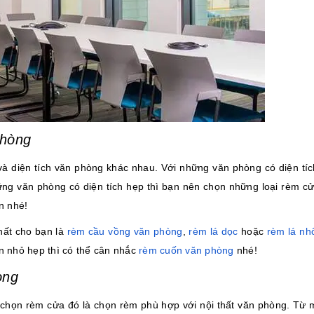
phòng
à diện tích văn phòng khác nhau. Với những văn phòng có diện tích
ững văn phòng có diện tích hẹp thì bạn nên chọn những loại rèm c
ơn nhé!
nhất cho bạn là
rèm cầu vồng văn phòng
,
rèm lá dọc
hoặc
rèm lá n
n nhỏ hẹp thì có thể cân nhắc
rèm cuốn văn phòng
nhé!
òng
a chọn rèm cửa đó là chọn rèm phù hợp với nội thất văn phòng. Từ 