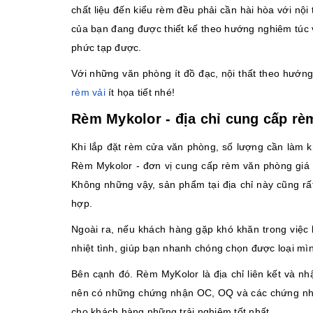
chất liệu đến kiểu rèm đều phải cần hài hòa với n
của bạn đang được thiết kế theo hướng nghiêm túc v
phức tạp được.
Với những văn phòng ít đồ đạc, nội thất theo hướn
rèm vải
ít họa tiết nhé!
Rèm Mykolor - địa chỉ cung cấp rè
Khi lắp đặt rèm cửa văn phòng, số lượng cần làm 
Rèm Mykolor - đơn vị cung cấp rèm văn phòng giá rẻ
Không những vậy, sản phẩm tại địa chỉ này cũng rấ
hợp.
Ngoài ra, nếu khách hàng gặp khó khăn trong việc 
nhiệt tình, giúp bạn nhanh chóng chọn được loại mì
Bên cạnh đó. Rèm MyKolor là địa chỉ liên kết và nh
nên có những chứng nhận OC, OQ và các chứng nh
cho khách hàng những trải nghiệm tốt nhất.