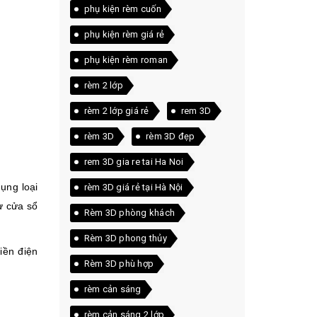
phụ kiện rèm cuốn
phụ kiện rèm giá rẻ
phụ kiện rèm roman
rèm 2 lớp
rèm 2 lớp giá rẻ
rem 3D
rèm 3D
rèm 3D đẹp
rem 3D gia re tai Ha Noi
ụng loại
rèm 3D giá rẻ tại Hà Nội
ừ cửa sổ
Rèm 3D phòng khách
Rèm 3D phong thủy
iền điện
Rèm 3D phù hợp
rèm cản sáng
rèm cản sáng 2 lớp