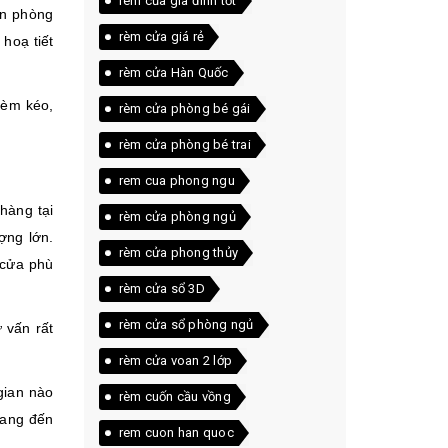
rèm của gia đình tốt
ăn phòng
rèm cửa giá rẻ
hoạ tiết
rèm cửa Hàn Quốc
rèm kéo,
rèm cửa phòng bé gái
rèm cửa phòng bé trai
rem cua phong ngu
hàng tại
rèm cửa phòng ngủ
ợng lớn.
rèm cửa phong thủy
 cửa phù
rèm cửa sổ 3D
rèm cửa sổ phòng ngủ
 vấn rất
rèm cửa voan 2 lớp
gian nào
rèm cuốn cầu vồng
mang đến
rem cuon han quoc