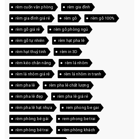
rèm cuốn văn phòng
rèm gia đình
rèm gia đình giá rẻ
rèm gỗ
rèm gỗ 100%
rèm gỗ giá rẻ
rèm gỗ phòng ngủ
rèm gỗ tự nhiên
rèm hạt pha lê
rèm hạt thuỷ tinh
rèm in 3D
rèm kéo chắn nắng
rèm lá nhôm
rèm lá nhôm giá rẻ
rèm lá nhôm in tranh
rèm pha lê
rèm pha lê chất lượng
rèm pha lê đẹp
rèm pha lê giá rẻ
rèm pha lê hạt nhựa
rem phong be gai
rèm phòng bé gái
rem phong be trai
rèm phòng bé trai
rèm phòng khách