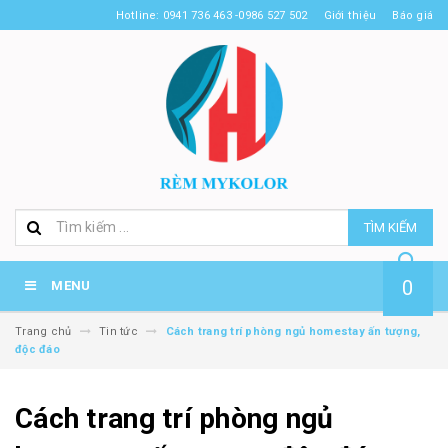
Hotline: 0941 736 463 -0986 527 502
Giới thiệu
Báo giá
TÌM KIẾM
0
MENU
Trang chủ
Tin tức
Cách trang trí phòng ngủ homestay ấn tượng,
độc đáo
Cách trang trí phòng ngủ