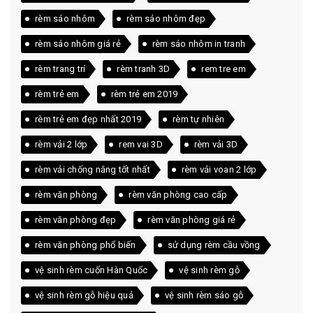
rèm sáo nhôm
rèm sáo nhôm đẹp
rèm sáo nhôm giá rẻ
rèm sáo nhôm in tranh
rèm trang trí
rèm tranh 3D
rem tre em
rèm trẻ em
rèm trẻ em 2019
rèm trẻ em đẹp nhất 2019
rèm tự nhiên
rèm vải 2 lớp
rem vai 3D
rèm vải 3D
rèm vải chống nắng tốt nhất
rèm vải voan 2 lớp
rèm văn phòng
rèm văn phòng cao cấp
rèm văn phòng đẹp
rèm văn phòng giá rẻ
rèm văn phòng phổ biến
sử dụng rèm cầu vồng
vệ sinh rèm cuốn Hàn Quốc
vệ sinh rèm gỗ
vệ sinh rèm gỗ hiệu quả
vệ sinh rèm sáo gỗ