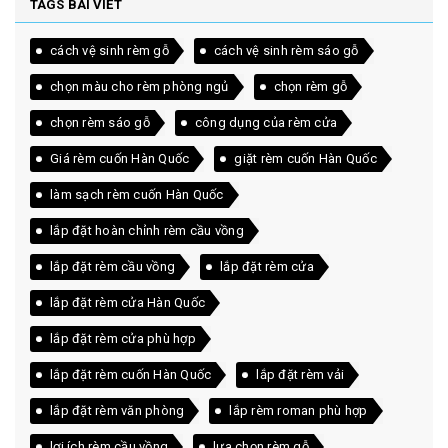
TAGS BÀI VIẾT
cách vệ sinh rèm gỗ
cách vệ sinh rèm sáo gỗ
chọn màu cho rèm phòng ngủ
chọn rèm gỗ
chọn rèm sáo gỗ
công dụng của rèm cửa
Giá rèm cuốn Hàn Quốc
giặt rèm cuốn Hàn Quốc
làm sạch rèm cuốn Hàn Quốc
lắp đặt hoàn chỉnh rèm cầu vồng
lắp đặt rèm cầu vồng
lắp đặt rèm cửa
lắp đặt rèm cửa Hàn Quốc
lắp đặt rèm cửa phù hợp
lắp đặt rèm cuốn Hàn Quốc
lắp đặt rèm vải
lắp đặt rèm văn phòng
lắp rèm roman phù hợp
lợi ích rèm cầu vồng
lựa chọn rèm gỗ