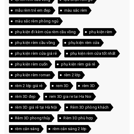
mẫu rèm trẻ em đẹp
màu sắc rèm
màu sắc rèm phòng ngủ
phụ kiện đi kèm của rèm cầu vồng
phụ kiện rèm
phụ kiện rèm cầu vồng
phụ kiện rèm cửa
phụ kiện rèm cửa giá rẻ
phụ kiện rèm cửa tốt nhất
phụ kiện rèm cuốn
phụ kiện rèm giá rẻ
phụ kiện rèm roman
rèm 2 lớp
rèm 2 lớp giá rẻ
rem 3D
rèm 3D
rèm 3D đẹp
rem 3D gia re tai Ha Noi
rèm 3D giá rẻ tại Hà Nội
Rèm 3D phòng khách
Rèm 3D phong thủy
Rèm 3D phù hợp
rèm cản sáng
rèm cản sáng 2 lớp