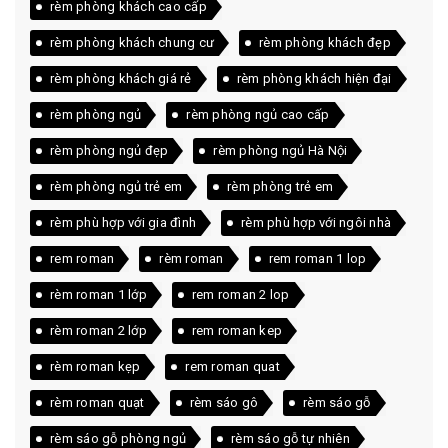
rèm phòng khách cao cấp
rèm phòng khách chung cư
rèm phòng khách đẹp
rèm phòng khách giá rẻ
rèm phòng khách hiện đại
rèm phòng ngủ
rèm phòng ngủ cao cấp
rèm phòng ngủ đẹp
rèm phòng ngủ Hà Nội
rèm phòng ngủ trẻ em
rèm phòng trẻ em
rèm phù hợp với gia đình
rèm phù hợp với ngôi nhà
rem roman
rèm roman
rem roman 1 lop
rèm roman 1 lớp
rem roman 2 lop
rèm roman 2 lớp
rem roman kep
rèm roman kẹp
rem roman quat
rèm roman quạt
rèm sáo gô
rèm sáo gỗ
rèm sáo gỗ phòng ngủ
rèm sáo gỗ tự nhiên