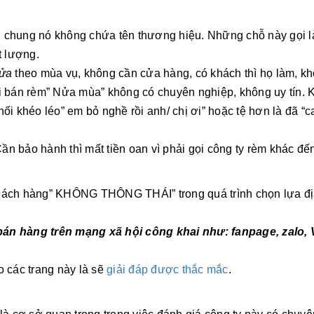
g chung nó không chứa tên thương hiệu. Những chỗ này gọi l
t lượng.
ửa
theo mùa vụ, không cần cửa hàng, có khách thì họ làm, k
ời bán rèm” Nửa mùa” không có chuyên nghiệp, không uy tín. 
ối khéo léo” em bỏ nghề rồi anh/ chị ơi” hoặc tệ hơn là đã “c
ần bảo hành thì mất tiền oan vì phải gọi công ty rèm khác đế
khách hàng” KHÔNG THÔNG THÁI” trong quá trình chọn lựa đị
bán hàng trên mạng xã hội công khai như: fanpage, zalo, V
o các trang này là sẽ
giải đáp được thắc mắc
.