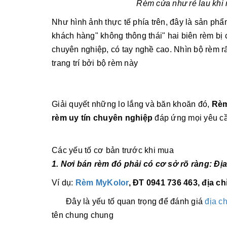
Rèm cửa như rẻ lau khi 
Như hình ảnh thực tế phía trên, đây là sản
khách hàng" không thông thái" hai biên rèm 
chuyên nghiệp, có tay nghề cao. Nhìn bộ rèm rấ
trang trí bởi bộ rèm này
Giải quyết những lo lắng và băn khoăn đó,
Rèm
rèm uy tín chuyên nghiệp
đáp ứng mọi yêu cầ
Các yếu tố cơ bản trước khi mua
1. Nơi bán rèm đó phải có cơ sở rõ ràng: Địa
Ví dụ:
Rèm MyKolor
, ĐT 0941 736 463, địa c
Đây là yếu tố quan trọng để đánh giá
địa ch
tên chung chung