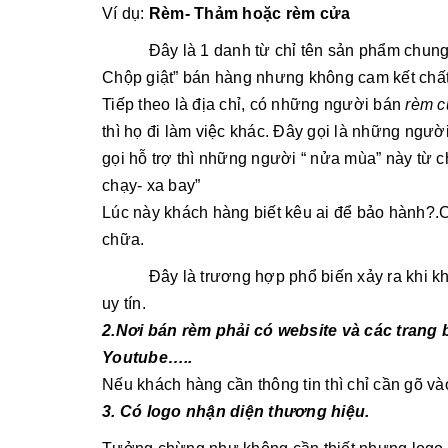
Ví dụ:
Rèm- Thảm hoặc rèm cửa
Đây là 1 danh từ chỉ tên sản phẩm chun
Chộp giật” bán hàng nhưng không cam kết chấ
Tiếp theo là địa chỉ, có những người bán
rèm c
thì họ đi làm việc khác. Đây gọi là những ngư
gọi hỗ trợ thì những người “ nửa mùa” này từ ch
chạy- xa bay”
Lúc này khách hàng biết kêu ai để bảo hành?.C
chữa.
Đây là trương hợp phổ biến xảy ra khi 
uy tín.
2.Nơi bán rèm phải có website và các trang 
Youtube…..
Nếu khách hàng cần thông tin thì chỉ cần gõ và
3. Có logo nhận diện thương hiệu.