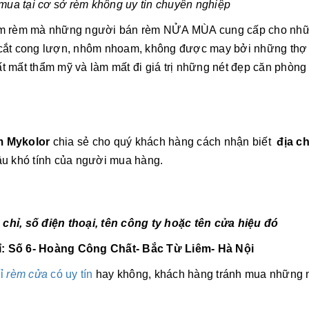
mua tại cơ sở rèm không uy tin chuyên nghiệp
 phẩm rèm mà những người bán rèm NỬA MÙA cung cấp cho nh
bị cắt cong lượn, nhôm nhoam, không được may bởi những th
t mất thẩm mỹ và làm mất đi giá trị những nét đẹp căn phòng 
 Mykolor
chia sẻ cho quý khách hàng cách nhận biết
địa c
u khó tính của người mua hàng.
 chỉ, số điện thoại, tên công ty hoặc tên cửa hiệu đó
hỉ: Số 6- Hoàng Công Chất- Bắc Từ Liêm- Hà Nội
ỉ
rèm cửa
có uy tín
hay không, khách hàng tránh mua những 