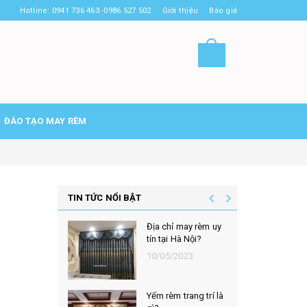
Hotline: 0941 736 463 -0986 527 502
Giới thiệu
Báo giá
ĐÀO TẠO MAY RÈM
TIN TỨC NỔI BẬT
Địa chỉ may rèm uy
tín tại Hà Nội?
10/05/2023
Yếm rèm trang trí là