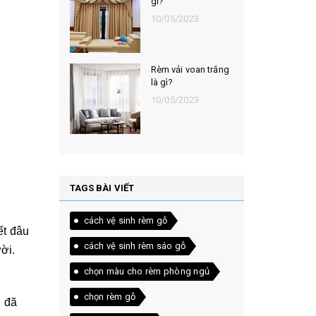
gì?
10/05/2023
Rèm vải voan trắng
là gì?
10/05/2023
TAGS BÀI VIẾT
cách vệ sinh rèm gỗ
ết đâu
cách vệ sinh rèm sáo gỗ
ời.
chọn màu cho rèm phòng ngủ
chọn rèm gỗ
i đã