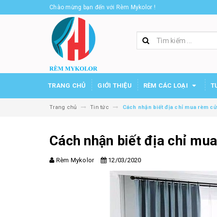
Chào mừng bạn đến với Rèm Mykolor !
TRANG CHỦ
GIỚI THIỆU
RÈM CÁC LOẠI
T
Trang chủ
Tin tức
Cách nhận biết địa chỉ mua rèm cử
Cách nhận biết địa chỉ mua
Rèm Mykolor
12/03/2020