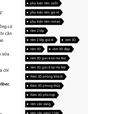
phụ kiện rèm cuốn
phụ kiện rèm giá rẻ
à”
phụ kiện rèm roman
hông có
rèm 2 lớp
Khi cần
rèm 2 lớp giá rẻ
rem 3D
ao
rèm 3D
rèm 3D đẹp
n sửa
rem 3D gia re tai Ha Noi
rèm 3D giá rẻ tại Hà Nội
a chỉ
Rèm 3D phòng khách
iber,
Rèm 3D phong thủy
Rèm 3D phù hợp
rèm cản sáng
rèm cản sáng 2 lớp