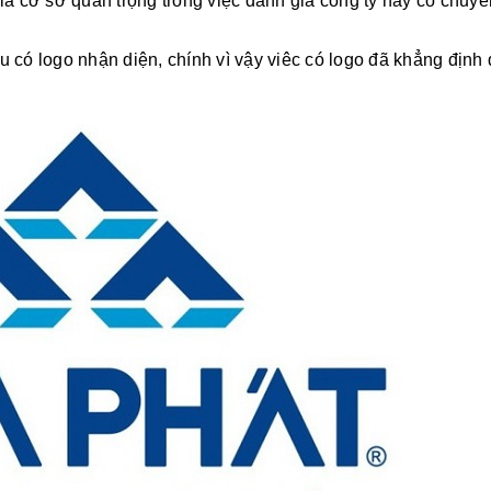
à cơ sở quan trọng trong việc đánh giá công ty này có chuyê
u có logo nhận diện, chính vì vậy viêc có logo đã khẳng định