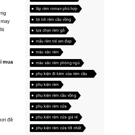
lắp rèm roman phù hợp
ững
lợi ích rèm cầu vồng
ợ may
bị
lựa chọn rèm gỗ
mẫu rèm trẻ em đẹp
màu sắc rèm
hỉ mua
màu sắc rèm phòng ngủ
phụ kiện đi kèm của rèm cầu
vồng
phụ kiện rèm
phụ kiện rèm cầu vồng
phụ kiện rèm cửa
phụ kiện rèm cửa giá rẻ
nơi đề
phụ kiện rèm cửa tốt nhất