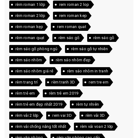
rèm roman 1 lớp
rem roman 2 lop
rèm roman 2 lớp
rem roman kep
rèm roman kẹp
rem roman quat
rèm roman quạt
rèm sáo gô
rèm sáo gỗ
rèm sáo gỗ phòng ngủ
rèm sáo gỗ tự nhiên
rèm sáo nhôm
rèm sáo nhôm đẹp
rèm sáo nhôm giá rẻ
rèm sáo nhôm in tranh
rèm trang trí
rèm tranh 3D
rem tre em
rèm trẻ em
rèm trẻ em 2019
rèm trẻ em đẹp nhất 2019
rèm tự nhiên
rèm vải 2 lớp
rem vai 3D
rèm vải 3D
rèm vải chống nắng tốt nhất
rèm vải voan 2 lớp
rèm văn phòng
rèm văn phòng cao cấp