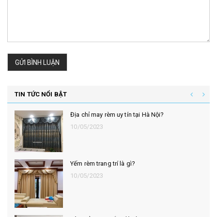
GỬI BÌNH LUẬN
TIN TỨC NỔI BẬT
Địa chỉ may rèm uy tín tại Hà Nội?
10/05/2023
Yếm rèm trang trí là gì?
10/05/2023