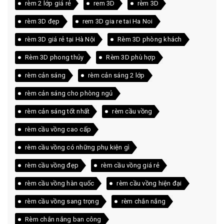
rèm 2 lớp giá rẻ
rem 3D
rèm 3D
rèm 3D đẹp
rem 3D gia re tai Ha Noi
rèm 3D giá rẻ tại Hà Nội
Rèm 3D phòng khách
Rèm 3D phong thủy
Rèm 3D phù hợp
rèm cản sáng
rèm cản sáng 2 lớp
rèm cản sáng cho phòng ngủ
rèm cản sáng tốt nhất
rèm cầu vồng
rèm cầu vồng cao cấp
rèm cầu vồng có những phụ kiện gì
rèm cầu vồng đẹp
rèm cầu vồng giá rẻ
rèm cầu vồng hàn quốc
rèm cầu vồng hiện đại
rèm cầu vồng sang trọng
rèm chắn nắng
Rèm chắn nắng ban công