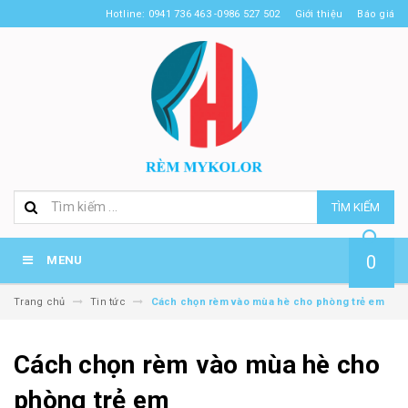
Hotline: 0941 736 463 -0986 527 502
Giới thiệu
Báo giá
TÌM KIẾM
0
MENU
Trang chủ
Tin tức
Cách chọn rèm vào mùa hè cho phòng trẻ em
Cách chọn rèm vào mùa hè cho
phòng trẻ em