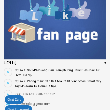
LIÊN HỆ
Cơ sở 1: Số 149- Đường Cầu Diễn- phường Phúc Diễn- Bắc Từ
Liêm- Hà Nội
Cơ sở 2: Phòng mẫu: Căn 821 tòa S2.01 Vinhomes Smart City
Tây Mỗ- Nam Từ Liêm- Hà Nội
0941 736 463 -0986 527 502
Chat Zalo
Remmykolor@gmail.com
Chat Facebook