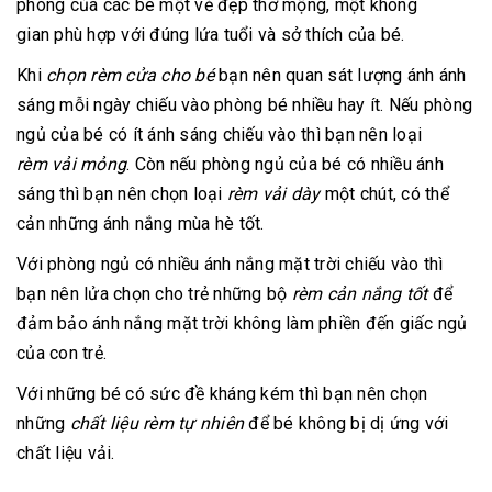
phòng của các bé một vẻ đẹp thơ mộng, một không
gian phù hợp với đúng lứa tuổi và sở thích của bé.
Khi
chọn rèm cửa cho bé
bạn nên quan sát lượng ánh ánh
sáng mỗi ngày chiếu vào phòng bé nhiều hay ít. Nếu phòng
ngủ của bé có ít ánh sáng chiếu vào thì bạn nên loại
rèm vải mỏng
. Còn nếu phòng ngủ của bé có nhiều ánh
sáng thì bạn nên chọn loại
rèm vải dày
một chút, có thể
cản những ánh nắng mùa hè tốt.
Với phòng ngủ có nhiều ánh nắng mặt trời chiếu vào thì
bạn nên lửa chọn cho trẻ những bộ
rèm cản nắng tốt
để
đảm bảo ánh nắng mặt trời không làm phiền đến giấc ngủ
của con trẻ.
Với những bé có sức đề kháng kém thì bạn nên chọn
những
chất liệu rèm tự nhiên
để bé không bị dị ứng với
chất liệu vải.