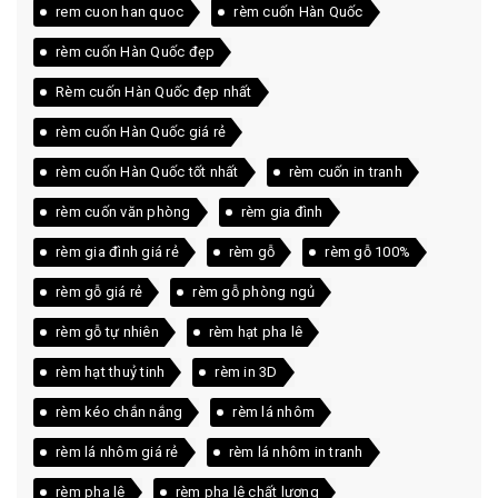
rem cuon han quoc
rèm cuốn Hàn Quốc
rèm cuốn Hàn Quốc đẹp
Rèm cuốn Hàn Quốc đẹp nhất
rèm cuốn Hàn Quốc giá rẻ
rèm cuốn Hàn Quốc tốt nhất
rèm cuốn in tranh
rèm cuốn văn phòng
rèm gia đình
rèm gia đình giá rẻ
rèm gỗ
rèm gỗ 100%
rèm gỗ giá rẻ
rèm gỗ phòng ngủ
rèm gỗ tự nhiên
rèm hạt pha lê
rèm hạt thuỷ tinh
rèm in 3D
rèm kéo chắn nắng
rèm lá nhôm
rèm lá nhôm giá rẻ
rèm lá nhôm in tranh
rèm pha lê
rèm pha lê chất lượng