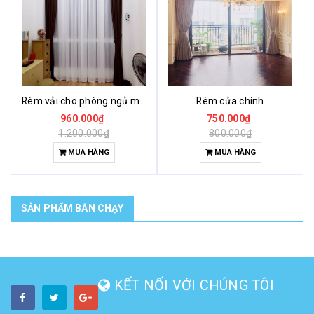
Rèm vải cho phòng ngủ màu nâu
Rèm cửa chính
960.000₫
750.000₫
1.200.000₫
800.000₫
MUA HÀNG
MUA HÀNG
SẢN PHẨM BÁN CHẠY
KẾT NỐI VỚI CHÚNG TÔI