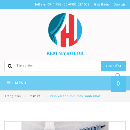
Hotline: 0941 736 463 -0986 527 502
Giới thiệu
Báo giá
TÌM KIẾM
0
MENU
Trang chủ
Rèm vải
Rèm vải thô mịn màu xanh nhạt