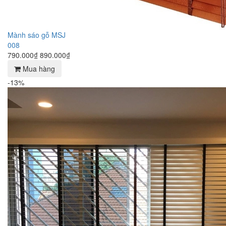
Mành sáo gỗ MSJ
008
790.000₫
890.000₫
Mua hàng
-13%