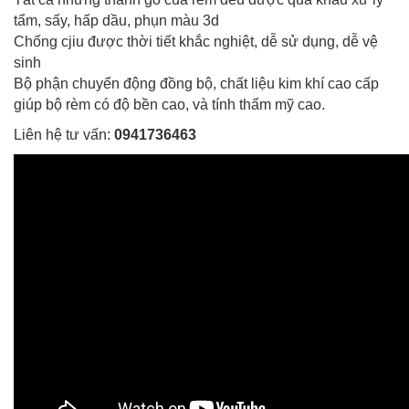
tẩm, sấy, hấp dầu, phụn màu 3d
Chống cjiu được thời tiết khắc nghiệt, dễ sử dụng, dễ vệ
sinh
Bộ phận chuyển động đồng bộ, chất liệu kim khí cao cấp
giúp bộ rèm có độ bền cao, và tính thẩm mỹ cao.
Liên hệ tư vấn:
0941736463