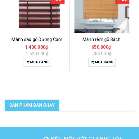
-8%
-14%
Mành sáo gỗ Dương Cầm
Mành rèm gỗ Bách
1.400.000₫
650.000₫
1.520.000₫
760.000₫
MUA HÀNG
MUA HÀNG
SẢN PHẨM BÁN CHẠY