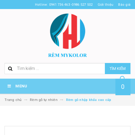
Hotline: 0941 736 463 -0986 527 502
Giới thiệu
Báo giá
TÌM KIẾM
0
MENU
Trang chủ
Rèm gỗ tự nhiên
Rèm gỗ nhập khẩu cao cấp