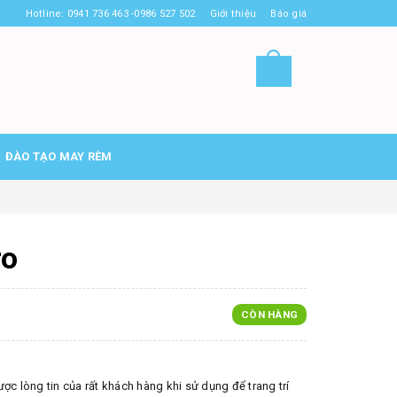
Hotline: 0941 736 463 -0986 527 502
Giới thiệu
Báo giá
ĐÀO TẠO MAY RÈM
ro
CÒN HÀNG
c lòng tin của rất khách hàng khi sử dụng để trang trí