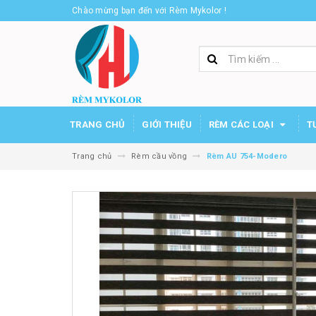
Chào mừng bạn đến với Rèm Mykolor !
TRANG CHỦ
GIỚI THIỆU
RÈM CÁC LOẠI
T
Trang chủ
Rèm cầu vồng
Rèm AU 754-Modero