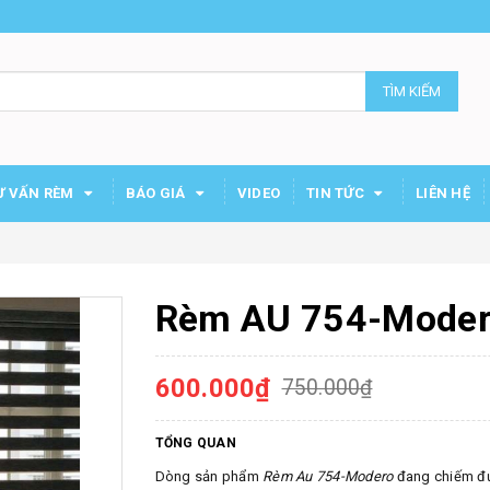
TÌM KIẾM
Ư VẤN RÈM
BÁO GIÁ
VIDEO
TIN TỨC
LIÊN HỆ
Rèm AU 754-Mode
600.000₫
750.000₫
TỔNG QUAN
Dòng sản phẩm
Rèm Au 754-Modero
đang chiếm đượ