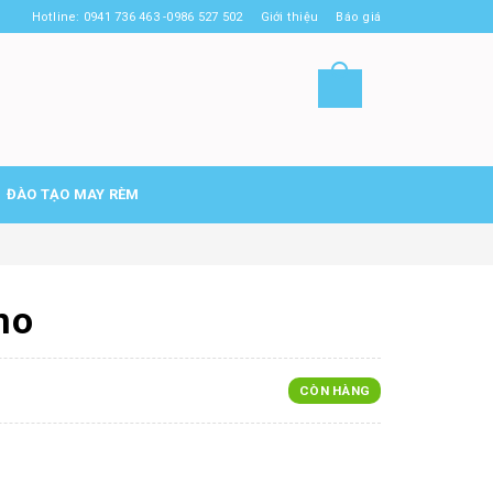
Hotline: 0941 736 463 -0986 527 502
Giới thiệu
Báo giá
ĐÀO TẠO MAY RÈM
no
CÒN HÀNG