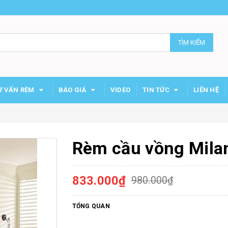
TÌM KIẾM
Ư VẤN RÈM
BÁO GIÁ
VIDEO
TIN TỨC
LIÊN HỆ
Rèm cầu vồng Mila
833.000₫
980.000₫
TỔNG QUAN