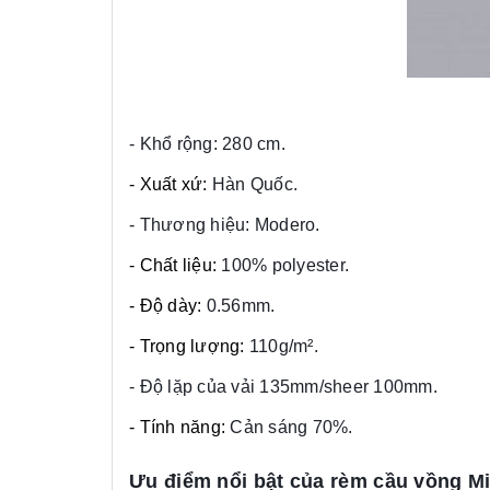
- Khổ rộng: 280 cm.
- Xuất xứ:
Hàn Quốc.
- Thương hiệu: Modero.
- Chất liệu:
100% polyester.
- Độ dày:
0.56mm.
- Trọng lượng:
110g/m².
- Độ lặp của vải 135mm/sheer 100mm.
- Tính năng:
Cản sáng 70%.
Ưu điểm nổi bật của rèm cầu vồng M