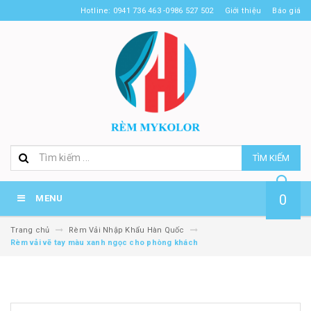
Hotline: 0941 736 463 -0986 527 502
Giới thiệu
Báo giá
TÌM KIẾM
0
MENU
Trang chủ
Rèm Vải Nhập Khẩu Hàn Quốc
Rèm vải vẽ tay màu xanh ngọc cho phòng khách