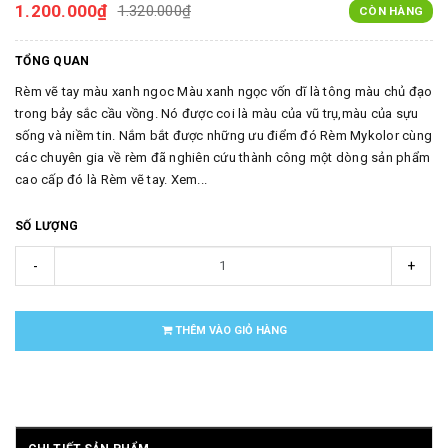
1.200.000₫
1.320.000₫
CÒN HÀNG
TỔNG QUAN
Rèm vẽ tay màu xanh ngoc Màu xanh ngọc vốn dĩ là tông màu chủ đạo
trong bảy sắc cầu vồng. Nó được coi là màu của vũ trụ,màu của sựu
sống và niềm tin. Nắm bắt được những ưu điểm đó Rèm Mykolor cùng
các chuyên gia về rèm đã nghiên cứu thành công một dòng sản phẩm
cao cấp đó là Rèm vẽ tay. Xem...
SỐ LƯỢNG
-
+
THÊM VÀO GIỎ HÀNG