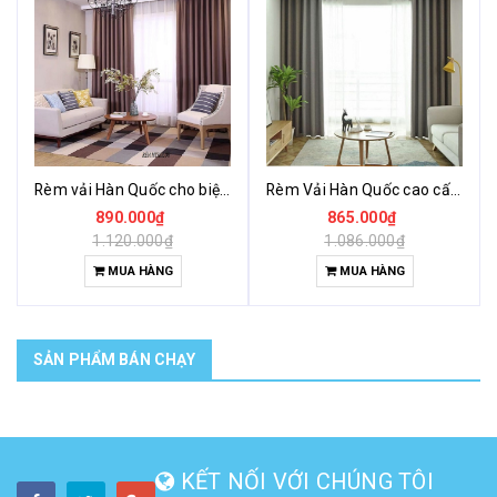
Rèm vải Hàn Quốc cho biệt thự
Rèm Vải Hàn Quốc cao cấp cho phòng khách
890.000₫
865.000₫
1.120.000₫
1.086.000₫
MUA HÀNG
MUA HÀNG
SẢN PHẨM BÁN CHẠY
KẾT NỐI VỚI CHÚNG TÔI