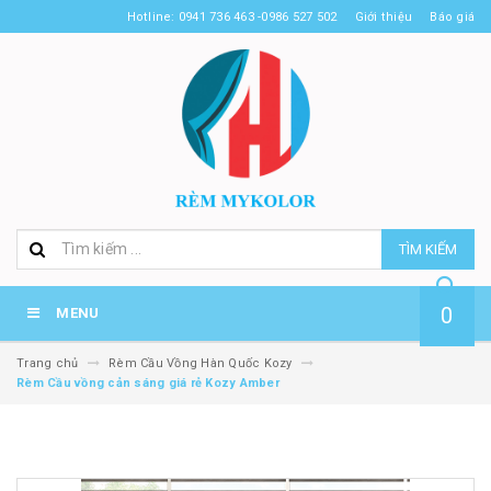
Hotline: 0941 736 463 -0986 527 502
Giới thiệu
Báo giá
TÌM KIẾM
0
MENU
Trang chủ
Rèm Cầu Vồng Hàn Quốc Kozy
Rèm Cầu vồng cản sáng giá rẻ Kozy Amber