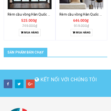
Rèm cầu vồng Hàn Quốc giá rẻ Kozy Woody
Rèm cầu vồng Hàn Quốc cản sáng giá rẻ Kozy Charlotte
525.000₫
646.000₫
749.000₫
919.000₫
MUA HÀNG
MUA HÀNG
SẢN PHẨM BÁN CHẠY
KẾT NỐI VỚI CHÚNG TÔI