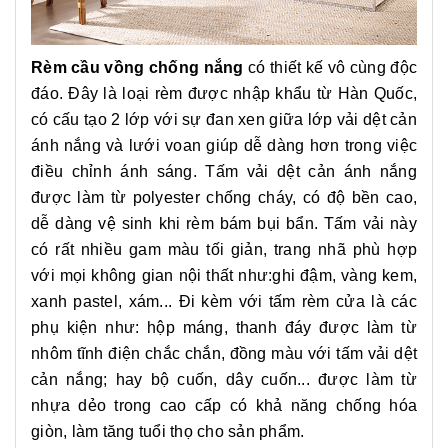
Rèm cầu vồng chống nắng
có thiết kế vô cùng độc
đáo. Đây là loại rèm được nhập khẩu từ Hàn Quốc,
có cấu tạo 2 lớp với sự đan xen giữa lớp vải dệt cản
ánh nắng và lưới voan giúp dễ dàng hơn trong việc
điều chỉnh ánh sáng. Tấm vải dệt cản ánh nắng
được làm từ polyester chống cháy, có độ bền cao,
dễ dàng vệ sinh khi rèm bám bụi bẩn. Tấm vải này
có rất nhiều gam màu tối giản, trang nhã phù hợp
với mọi không gian nội thất như:ghi đậm, vàng kem,
xanh pastel, xám... Đi kèm với tấm rèm cửa là các
phụ kiện như: hộp máng, thanh đáy được làm từ
nhôm tĩnh điện chắc chắn, đồng màu với tấm vải dệt
cản nắng; hay bộ cuốn, dây cuốn... được làm từ
nhựa dẻo trong cao cấp có khả năng chống hóa
giòn, làm tăng tuổi thọ cho sản phẩm.