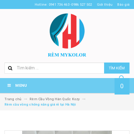
Hotline: 0941 736 463 -0986 527 502
Giới thiệu
Báo giá
TÌM KIẾM
0
MENU
Trang chủ
Rèm Cầu Vồng Hàn Quốc Kozy
Rèm cầu vồng chống nắng giá rẻ tại Hà Nội