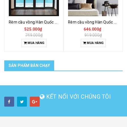
Rèm cầu vồng Hàn Quốc giá rẻ Kozy Woody
Rèm cầu vồng Hàn Quốc cản sáng giá rẻ Kozy Charlotte
525.000₫
646.000₫
749.000₫
919.000₫
MUA HÀNG
MUA HÀNG
SẢN PHẨM BÁN CHẠY
KẾT NỐI VỚI CHÚNG TÔI