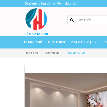
Chào mừng bạn đến với Rèm Mykolor !
TRANG CHỦ
GIỚI THIỆU
RÈM CÁC LOẠI
T
Trang chủ
Rèm vải 3D
Rèm 3D HL128