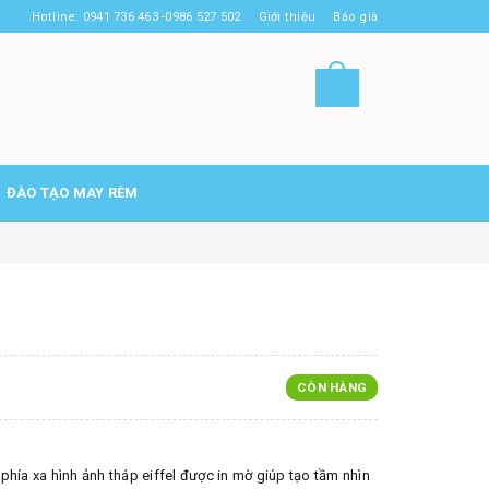
Hotline: 0941 736 463 -0986 527 502
Giới thiệu
Báo giá
ĐÀO TẠO MAY RÈM
CÒN HÀNG
hía xa hình ảnh tháp eiffel được in mờ giúp tạo tầm nhìn