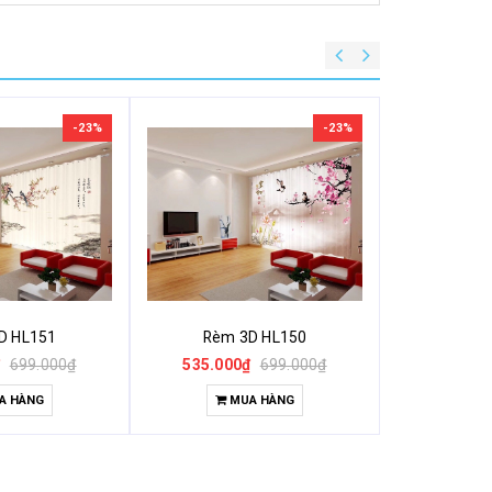
-23%
-23%
D HL151
Rèm 3D HL150
Rèm 
₫
699.000₫
535.000₫
699.000₫
535.00
A HÀNG
MUA HÀNG
M