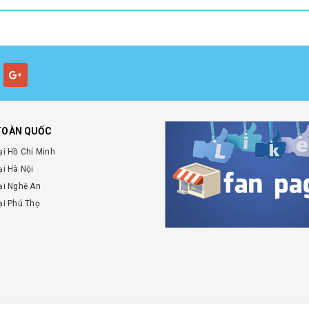
TOÀN QUỐC
ại Hồ Chí Minh
ại Hà Nội
ại Nghệ An
ại Phú Thọ