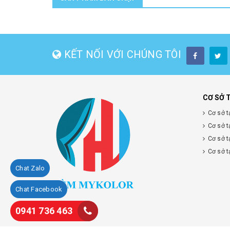
KẾT NỐI VỚI CHÚNG TÔI
CƠ SỞ 
Cơ sở t
Cơ sở t
Cơ sở t
Cơ sở t
Chat Zalo
Chat Facebook
0941 736 463