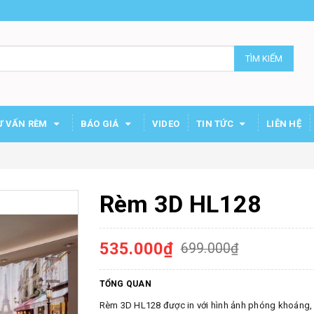
TÌM KIẾM
Ư VẤN RÈM
BÁO GIÁ
VIDEO
TIN TỨC
LIÊN HỆ
Rèm 3D HL128
535.000₫
699.000₫
TỔNG QUAN
Rèm 3D HL128 được in với hình ảnh phóng khoáng, p