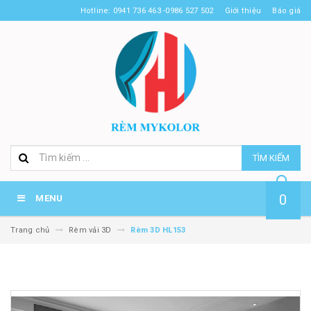
Hotline: 0941 736 463 -0986 527 502
Giới thiệu
Báo giá
TÌM KIẾM
0
MENU
Trang chủ
Rèm vải 3D
Rèm 3D HL153