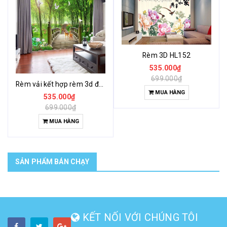
Rèm 3D HL152
535.000₫
699.000₫
Rèm vải kết hợp rèm 3d độc đáo khác lạ
MUA HÀNG
535.000₫
699.000₫
MUA HÀNG
SẢN PHẨM BÁN CHẠY
KẾT NỐI VỚI CHÚNG TÔI