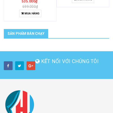
535.000₫
699.000₫
MUA HÀNG
SẢN PHẨM BÁN CHẠY
KẾT NỐI VỚI CHÚNG TÔI