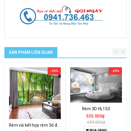
SẢN PHẨM LIÊN QUAN
-23%
-23%
Rèm 3D HL153
535.000₫
699.000₫
Rèm vải kết hợp rèm 3d độc đáo khác lạ
MUA HÀNG