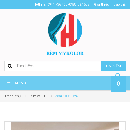
Hotline: 0941 736 463 -0986 527 502
Giới thiệu
Báo giá
TÌM KIẾM
0
MENU
Trang chủ
Rèm vải 3D
Rèm 3D HL124