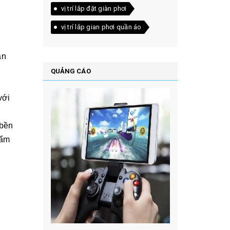
vị trí lắp đặt giàn phơi
vị trí lắp gian phơi quần áo
ản
QUẢNG CÁO
với
 bền
hẩm