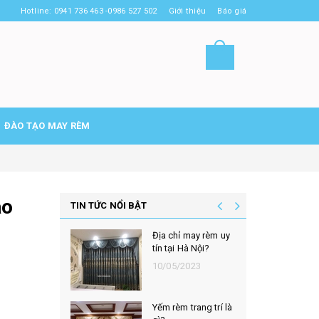
Hotline: 0941 736 463 -0986 527 502
Giới thiệu
Báo giá
ĐÀO TẠO MAY RÈM
ao
TIN TỨC NỔI BẬT
Địa chỉ may rèm uy
tín tại Hà Nội?
10/05/2023
Yếm rèm trang trí là