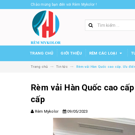
Chào mừng bạn đến với Rèm Mykolor !
TRANG CHỦ
GIỚI THIỆU
RÈM CÁC LOẠI
T
Trang chủ
Tin tức
Rèm vải Hàn Quốc cao cấp. Ưu điể
Rèm vải Hàn Quốc cao cấp
cấp
Rèm Mykolor
09/05/2023