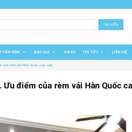
TÌM KIẾM
Ư VẤN RÈM
BÁO GIÁ
VIDEO
TIN TỨC
LIÊN HỆ
m của rèm vải Hàn Quốc cao cấp
. Ưu điểm của rèm vải Hàn Quốc c