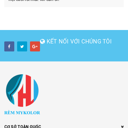
KẾT NỐI VỚI CHÚNG TÔI
CƠ SỞ TOÀN QUỐC