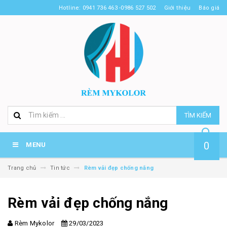
Hotline: 0941 736 463 -0986 527 502
Giới thiệu
Báo giá
TÌM KIẾM
0
MENU
Trang chủ
Tin tức
Rèm vải đẹp chống nắng
Rèm vải đẹp chống nắng
Rèm Mykolor
29/03/2023