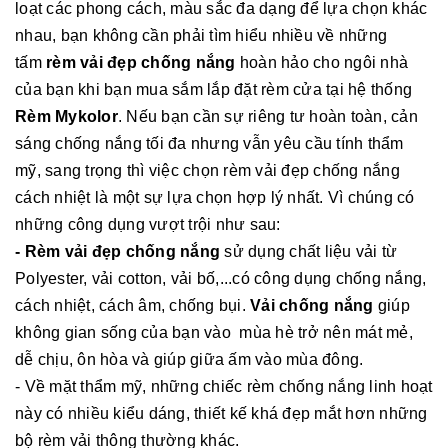
loạt các phong cách, màu sắc đa dạng để lựa chọn khác
nhau, bạn không cần phải tìm hiểu nhiều về những
tấm
rèm vải đẹp chống nắng
hoàn hảo cho ngôi nhà
của bạn khi bạn mua sắm lắp đặt rèm cửa tại hệ thống
Rèm Mykolor
. Nếu bạn cần sự riêng tư hoàn toàn, cản
sáng chống nắng tối đa nhưng vẫn yêu cầu tính thẩm
mỹ, sang trọng thì việc chọn rèm vải đẹp chống nắng
cách nhiệt là một sự lựa chọn hợp lý nhất. Vì chúng có
những công dụng vượt trội như sau:
- Rèm vải đẹp chống nắng
sử dụng chất liệu vải từ
Polyester, vải cotton, vải bố,...có công dụng chống nắng,
cách nhiệt, cách âm, chống bụi.
Vải chống nắng
giúp
không gian sống của bạn vào mùa hè trở nên mát mẻ,
dễ chịu, ôn hòa và giúp giữa ấm vào mùa đông.
- Về mặt thẩm mỹ, những chiếc rèm chống nắng linh hoạt
này có nhiều kiểu dáng, thiết kế khá đẹp mắt hơn những
bộ rèm vải thông thường khác.