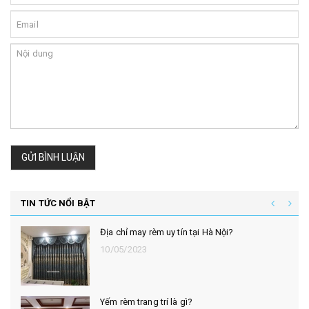
GỬI BÌNH LUẬN
TIN TỨC NỔI BẬT
Địa chỉ may rèm uy tín tại Hà Nội?
10/05/2023
Yếm rèm trang trí là gì?