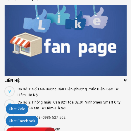
LIÊN HỆ
Cơ sở 1: Số 149- Đường Cầu Diễn- phường Phúc Diễn- Bắc Từ
Liêm- Hà Nội
Cơ sở 2: Phòng mẫu: Căn 821 tòa S2.01 Vinhomes Smart City
Tây Mỗ- Nam Từ Liêm- Hà Nội
Chat Zalo
0941 736 463 -0986 527 502
Chat Facebook
Remmykolor@gmail.com