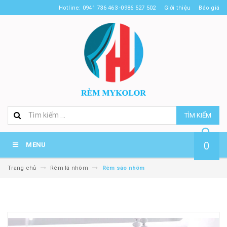
Hotline: 0941 736 463 -0986 527 502
Giới thiệu
Báo giá
TÌM KIẾM
0
MENU
Trang chủ
Rèm lá nhôm
Rèm sáo nhôm