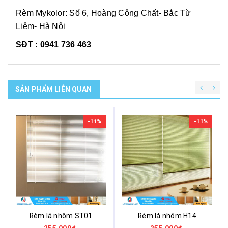
Rèm Mykolor: Số 6, Hoàng Công Chất- Bắc Từ
Liêm- Hà Nội
SĐT : 0941 736 463
SẢN PHẨM LIÊN QUAN
-11%
-11%
Rèm lá nhôm ST01
Rèm lá nhôm H14