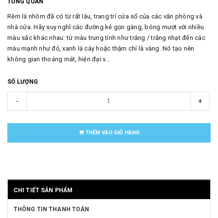
TỔNG QUAN
Rèm lá nhôm đã có từ rất lâu, trang trí cửa sổ của các văn phòng và
nhà cửa. Hãy suy nghĩ các đường kẻ gọn gàng, bóng mượt với nhiều
màu sắc khác nhau: từ màu trung tính như trắng / trắng nhạt đến các
màu mạnh như đỏ, xanh lá cây hoặc thậm chí là vàng. Nó tạo nên
không gian thoáng mát, hiện đại v...
SỐ LƯỢNG
-
+
THÊM VÀO GIỎ HÀNG
CHI TIẾT SẢN PHẨM
THÔNG TIN THANH TOÁN