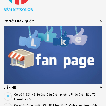
CƠ SỞ TOÀN QUỐC
LIÊN HỆ
Cơ sở 1: Số 149- Đường Cầu Diễn- phường Phúc Diễn- Bắc Từ
Liêm- Hà Nội
Cơ sở 2: Phòng mẫu: Căn 821 tòa S2.01 Vinhomes Smart City