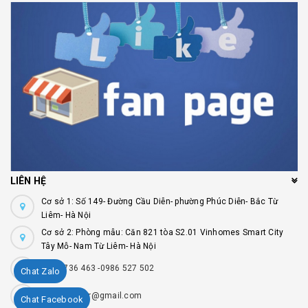
LIÊN HỆ
Cơ sở 1: Số 149- Đường Cầu Diễn- phường Phúc Diễn- Bắc Từ
Liêm- Hà Nội
Cơ sở 2: Phòng mẫu: Căn 821 tòa S2.01 Vinhomes Smart City
Tây Mỗ- Nam Từ Liêm- Hà Nội
0941 736 463 -0986 527 502
Chat Zalo
Remmykolor@gmail.com
Chat Facebook