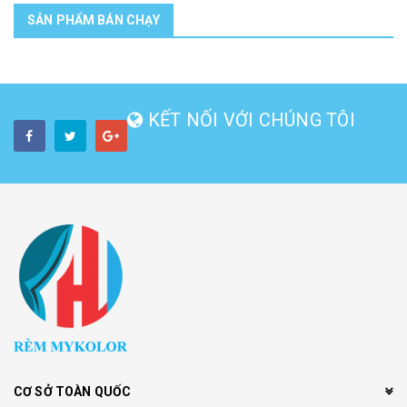
SẢN PHẨM BÁN CHẠY
KẾT NỐI VỚI CHÚNG TÔI
CƠ SỞ TOÀN QUỐC