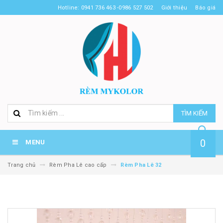
Hotline: 0941 736 463 -0986 527 502
Giới thiệu
Báo giá
TÌM KIẾM
0
MENU
Trang chủ
Rèm Pha Lê cao cấp
Rèm Pha Lê 32