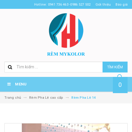
Hotline: 0941 736 463 -0986 527 502
Giới thiệu
Báo giá
TÌM KIẾM
0
MENU
Trang chủ
Rèm Pha Lê cao cấp
Rèm Pha Lê 14