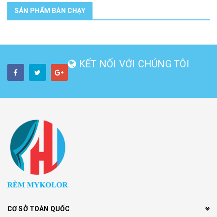
SẢN PHẨM BÁN CHẠY
KẾT NỐI VỚI CHÚNG TÔI
CƠ SỞ TOÀN QUỐC