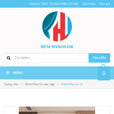
Hotline: 0941 736 463 -0986 527 502
Giới thiệu
Báo giá
TÌM KIẾM
0
MENU
Trang chủ
Rèm Pha Lê cao cấp
Rèm Pha Lê 12