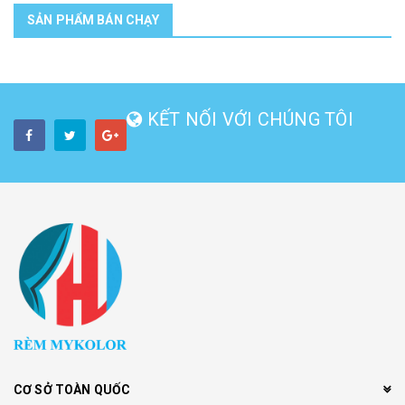
SẢN PHẨM BÁN CHẠY
KẾT NỐI VỚI CHÚNG TÔI
CƠ SỞ TOÀN QUỐC