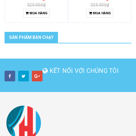
325.000₫
325.000₫
MUA HÀNG
MUA HÀNG
SẢN PHẨM BÁN CHẠY
KẾT NỐI VỚI CHÚNG TÔI