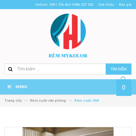
Hotline: 0941 736 463 -0986 527 502
Giới thiệu
Báo giá
TÌM KIẾM
0
MENU
Trang chủ
Rèm cuốn văn phòng
Rèm cuốn H04