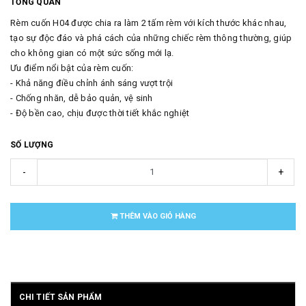
TỔNG QUAN
Rèm cuốn H04 được chia ra làm 2 tấm rèm với kích thước khác nhau,
tạo sự độc đáo và phá cách của những chiếc rèm thông thường, giúp
cho không gian có một sức sống mới lạ.
Ưu điểm nổi bật của rèm cuốn:
- Khả năng điều chỉnh ánh sáng vượt trội
- Chống nhăn, dễ bảo quản, vệ sinh
- Độ bền cao, chịu được thời tiết khắc nghiệt
SỐ LƯỢNG
-
+
THÊM VÀO GIỎ HÀNG
CHI TIẾT SẢN PHẨM