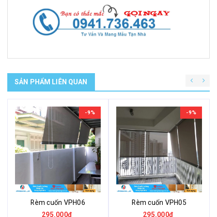
SẢN PHẨM LIÊN QUAN
-9%
-9%
Rèm cuốn VPH06
Rèm cuốn VPH05
295.000₫
295.000₫