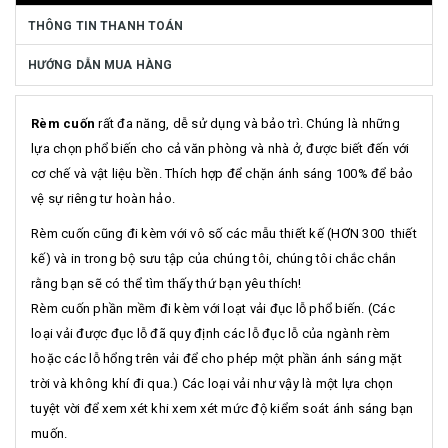
THÔNG TIN THANH TOÁN
HƯỚNG DẪN MUA HÀNG
Rèm cuốn
rất đa năng, dễ sử dụng và bảo trì. Chúng là những
lựa chọn phổ biến cho cả văn phòng và nhà ở, được biết đến với
cơ chế và vật liệu bền. Thích hợp để chặn ánh sáng 100% để bảo
vệ sự riêng tư hoàn hảo.
Rèm cuốn cũng đi kèm với vô số các mẫu thiết kế (HƠN 300 thiết
kế) và in trong bộ sưu tập của chúng tôi, chúng tôi chắc chắn
rằng bạn sẽ có thể tìm thấy thứ bạn yêu thích!
Rèm cuốn phần mềm đi kèm với loạt vải đục lỗ phổ biến. (Các
loại vải được đục lỗ đã quy định các lỗ đục lỗ của ngành rèm
hoặc các lỗ hổng trên vải để cho phép một phần ánh sáng mặt
trời và không khí đi qua.) Các loại vải như vậy là một lựa chọn
tuyệt vời để xem xét khi xem xét mức độ kiểm soát ánh sáng bạn
muốn.