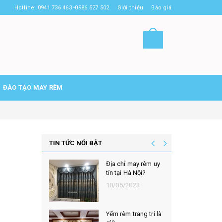
Hotline: 0941 736 463 -0986 527 502
Giới thiệu
Báo giá
ĐÀO TẠO MAY RÈM
TIN TỨC NỔI BẬT
Địa chỉ may rèm uy
tín tại Hà Nội?
10/05/2023
Yếm rèm trang trí là