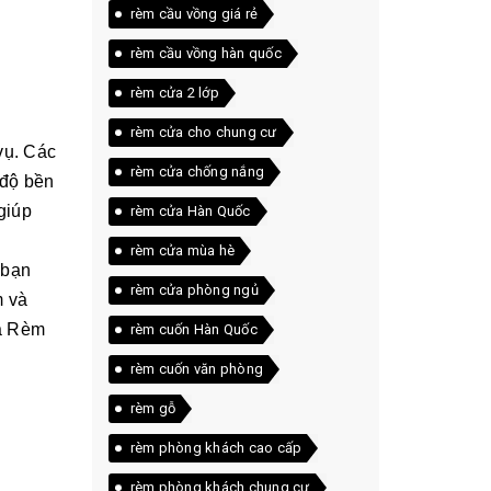
rèm cầu vồng giá rẻ
rèm cầu vồng hàn quốc
rèm cửa 2 lớp
rèm cửa cho chung cư
vụ. Các
rèm cửa chống nắng
 độ bền
giúp
rèm cửa Hàn Quốc
rèm cửa mùa hè
 bạn
rèm cửa phòng ngủ
m và
ủa Rèm
rèm cuốn Hàn Quốc
rèm cuốn văn phòng
rèm gỗ
rèm phòng khách cao cấp
rèm phòng khách chung cư