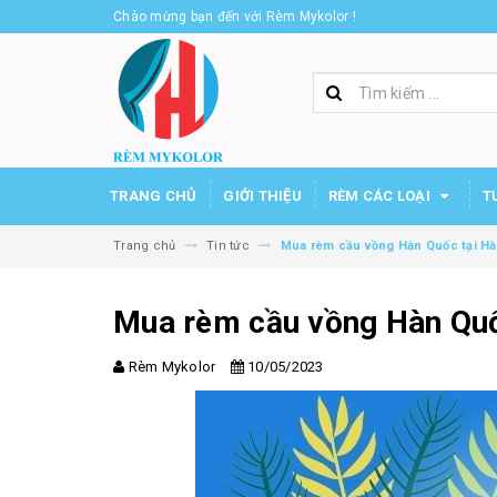
Chào mừng bạn đến với Rèm Mykolor !
TRANG CHỦ
GIỚI THIỆU
RÈM CÁC LOẠI
T
Trang chủ
Tin tức
Mua rèm cầu vồng Hàn Quốc tại Hà
Mua rèm cầu vồng Hàn Quố
Rèm Mykolor
10/05/2023