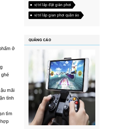
vị trí lắp đặt giàn phơi
vị trí lắp gian phơi quần áo
QUẢNG CÁO
 phẩm ở
ng
ể ghé
hậu mãi
ận tình
ạn tìm
 hợp