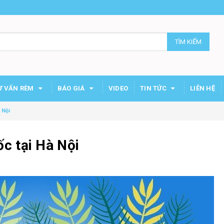
TÌM KIẾM
Ư VẤN RÈM
BÁO GIÁ
VIDEO
TIN TỨC
LIÊN HỆ
 Nội
c tại Hà Nội