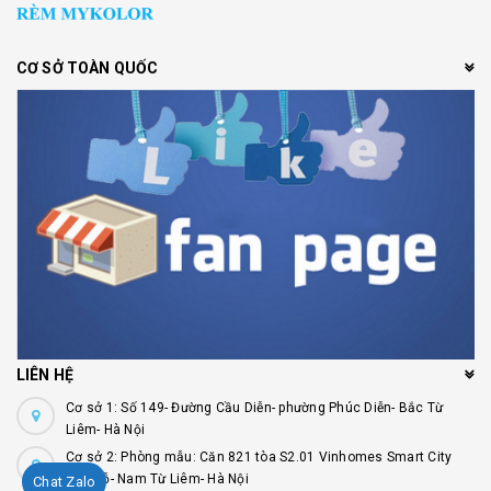
CƠ SỞ TOÀN QUỐC
LIÊN HỆ
Cơ sở 1: Số 149- Đường Cầu Diễn- phường Phúc Diễn- Bắc Từ
Liêm- Hà Nội
Cơ sở 2: Phòng mẫu: Căn 821 tòa S2.01 Vinhomes Smart City
Tây Mỗ- Nam Từ Liêm- Hà Nội
Chat Zalo