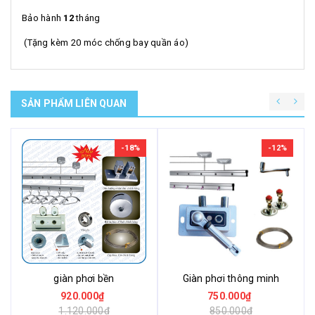
Bảo hành
12
tháng
(Tặng kèm 20 móc chống bay quần áo)
SẢN PHẨM LIÊN QUAN
-18%
-12%
Giàn phơi thông minh
giàn phơi bền
750.000₫
920.000₫
850.000₫
1.120.000₫