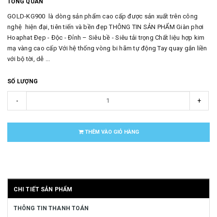
TỔNG QUAN
GOLD-KG900 là dòng sản phẩm cao cấp được sản xuất trên công
nghệ hiện đại, tiên tiến và bền đẹp THÔNG TIN SẢN PHẨM Giàn phơi
Hoaphat Đẹp - Độc - Đỉnh – Siêu bề - Siêu tải trọng Chất liệu hợp kim
mạ vàng cao cấp Với hệ thống vòng bi hãm tự động Tay quay gắn liền
với bộ tời, dễ ...
SỐ LƯỢNG
-
+
THÊM VÀO GIỎ HÀNG
CHI TIẾT SẢN PHẨM
THÔNG TIN THANH TOÁN