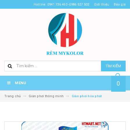
Hotline: 0941 736 463 -0986 527 502
Giới thiệu
Báo giá
TÌM KIẾM
0
MENU
Trang chủ
Giàn phơi thông minh
Giàn phơi hòa phát