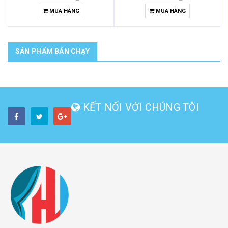
MUA HÀNG
MUA HÀNG
SẢN PHẨM BÁN CHẠY
KẾT NỐI VỚI CHÚNG TÔI