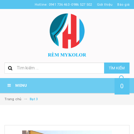
Hotline: 0941 736 463 -0986 527 502
Giới thiệu
Báo giá
TÌM KIẾM
0
MENU
Trang chủ
Bạt 3